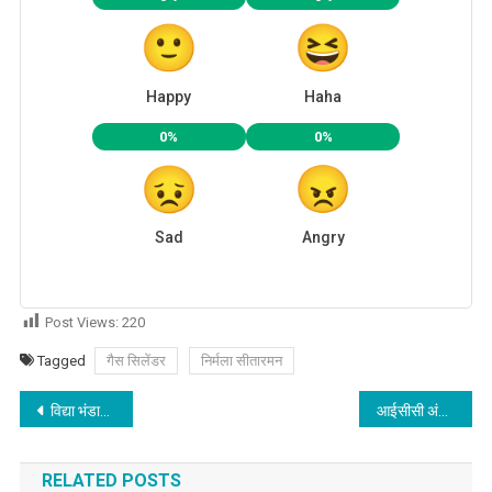
Happy
Haha
0%
0%
Sad
Angry
Post Views:
220
Tagged
गैस सिलेंडर
निर्मला सीतारमन
Post
विद्या भंडारी की कविता
आईसीसी अंडर-19 टी20 विश्व कप जीतने पर भारतीय महिला क्रिकेट टीम को प्रधानमंत्री ने दी बधाई
navigation
RELATED POSTS