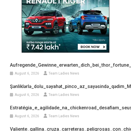
Aufregende_Gewinne_erwarten_dich_bei_thor_fortune
August 6, 2026
Team Ladies News
Şənliklərlə_dolu_səyahət_pinco_az_sayəsində_qədim_Mis
August 6, 2026
Team Ladies News
Estratégia_e_agilidade_na_chickenroad_desafiam_se
August 6, 2026
Team Ladies News
Valiente_gallina_cruza_carreteras_peligrosas_con_ch