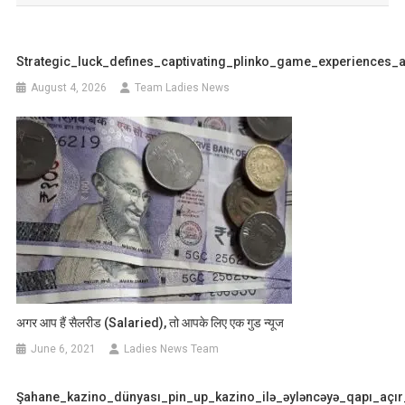
Strategic_luck_defines_captivating_plinko_game_experiences_a
August 4, 2026
Team Ladies News
अगर आप हैं सैलरीड (Salaried), तो आपके लिए एक गुड न्यूज
June 6, 2021
Ladies News Team
Şahane_kazino_dünyası_pin_up_kazino_ilə_əyləncəyə_qapı_açı