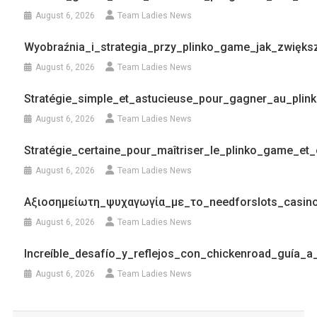
August 6, 2026
Team Ladies News
Wyobraźnia_i_strategia_przy_plinko_game_jak_zwięk
August 6, 2026
Team Ladies News
Stratégie_simple_et_astucieuse_pour_gagner_au_pli
August 6, 2026
Team Ladies News
Stratégie_certaine_pour_maîtriser_le_plinko_game_e
August 6, 2026
Team Ladies News
Αξιοσημείωτη_ψυχαγωγία_με_το_needforslots_casin
August 6, 2026
Team Ladies News
Increíble_desafío_y_reflejos_con_chickenroad_guía_a_
August 6, 2026
Team Ladies News