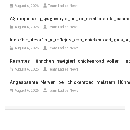
August 6, 2026
Team Ladies News
Αξιοσημείωτη_ψυχαγωγία_με_το_needforslots_casin
August 6, 2026
Team Ladies News
Increíble_desafío_y_reflejos_con_chickenroad_guía_a_
August 6, 2026
Team Ladies News
Rasantes_Hühnchen_navigiert_chickenroad_voller_Hi
August 6, 2026
Team Ladies News
Angespannte_Nerven_bei_chickenroad_meistern_Hühn
August 6, 2026
Team Ladies News