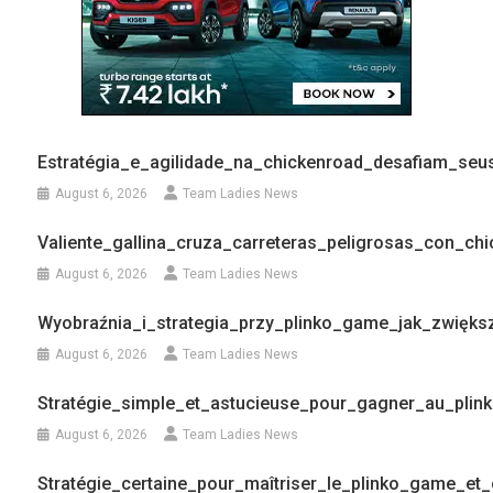
Estratégia_e_agilidade_na_chickenroad_desafiam_se
August 6, 2026
Team Ladies News
Valiente_gallina_cruza_carreteras_peligrosas_con_ch
August 6, 2026
Team Ladies News
Wyobraźnia_i_strategia_przy_plinko_game_jak_zwięk
August 6, 2026
Team Ladies News
Stratégie_simple_et_astucieuse_pour_gagner_au_pli
August 6, 2026
Team Ladies News
Stratégie_certaine_pour_maîtriser_le_plinko_game_e