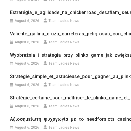
Estratégia_e_agilidade_na_chickenroad_desafiam_se
August 6, 2026
Team Ladies News
Valiente_gallina_cruza_carreteras_peligrosas_con_ch
August 6, 2026
Team Ladies News
Wyobraźnia_i_strategia_przy_plinko_game_jak_zwięk
August 6, 2026
Team Ladies News
Stratégie_simple_et_astucieuse_pour_gagner_au_pli
August 6, 2026
Team Ladies News
Stratégie_certaine_pour_maîtriser_le_plinko_game_e
August 6, 2026
Team Ladies News
Αξιοσημείωτη_ψυχαγωγία_με_το_needforslots_casin
August 6, 2026
Team Ladies News