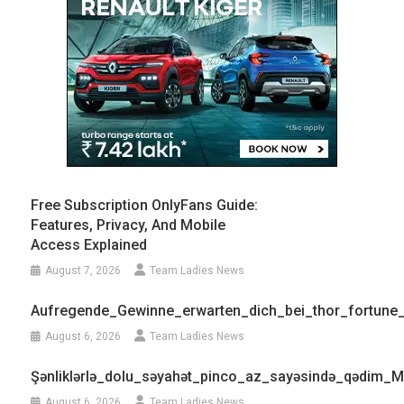
Free Subscription OnlyFans Guide:
Features, Privacy, And Mobile
Access Explained
August 7, 2026
Team Ladies News
Aufregende_Gewinne_erwarten_dich_bei_thor_fortune
August 6, 2026
Team Ladies News
Şənliklərlə_dolu_səyahət_pinco_az_sayəsində_qədim_Mis
August 6, 2026
Team Ladies News