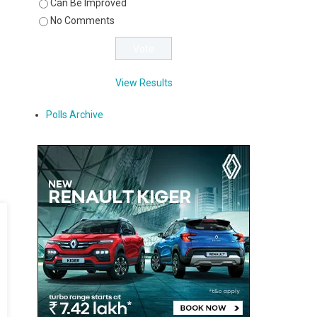
Can Be Improved
No Comments
View Results
Polls Archive