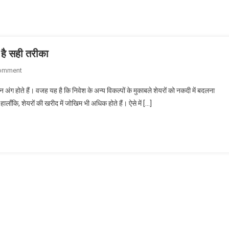
ह है सही तरीका
On
Comment
शेयरों
अंग होते हैं। वजह यह है कि निवेश के अन्य विकल्पों के मुकाबले शेयरों को नकदी में बदलना
में
लाँकि, शेयरों की खरीद में जोखिम भी अधिक होते हैं। ऐसे में […]
निवेश
कर
कमाना
चाहते
हैं
फायदा,
तो
यह
है
सही
तरीका