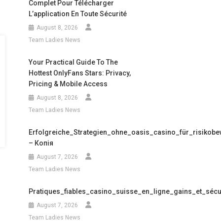
Complet Pour Télécharger
L’application En Toute Sécurité
August 8, 2026
Team Ladies News
Your Practical Guide To The
Hottest OnlyFans Stars: Privacy,
Pricing & Mobile Access
August 8, 2026
Team Ladies News
Erfolgreiche_Strategien_ohne_oasis_casino_für_risikobe
– Копія
August 7, 2026
Team Ladies News
Pratiques_fiables_casino_suisse_en_ligne_gains_et_séc
August 7, 2026
Team Ladies News