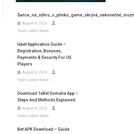
Šance_na_výhru_v_plinko_game_skrývá_nekonečné_možno
August 8, 2026
Team Ladies News
Ixbet Application Guide –
Registration, Bonuses,
Payments & Security For US
Players
August 8, 2026
Team Ladies News
Download 1xBet Somalia App –
Steps And Methods Explained
August 8, 2026
Team Ladies News
Bet APK Download – Guide