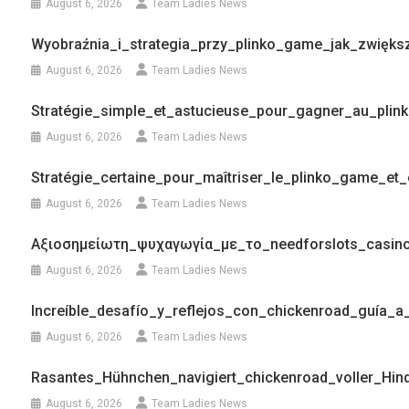
August 6, 2026
Team Ladies News
Wyobraźnia_i_strategia_przy_plinko_game_jak_zwięk
August 6, 2026
Team Ladies News
Stratégie_simple_et_astucieuse_pour_gagner_au_pli
August 6, 2026
Team Ladies News
Stratégie_certaine_pour_maîtriser_le_plinko_game_e
August 6, 2026
Team Ladies News
Αξιοσημείωτη_ψυχαγωγία_με_το_needforslots_casin
August 6, 2026
Team Ladies News
Increíble_desafío_y_reflejos_con_chickenroad_guía_a_
August 6, 2026
Team Ladies News
Rasantes_Hühnchen_navigiert_chickenroad_voller_Hi
August 6, 2026
Team Ladies News