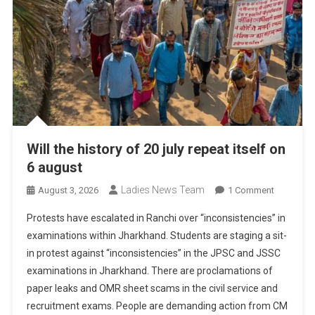
Will the history of 20 july repeat itself on
6 august
Ladies News Team
On
August 3, 2026
1 Comment
Will
Protests have escalated in Ranchi over “inconsistencies” in
The
examinations within Jharkhand. Students are staging a sit-
History
in protest against “inconsistencies” in the JPSC and JSSC
Of
examinations in Jharkhand. There are proclamations of
20
July
paper leaks and OMR sheet scams in the civil service and
Repeat
recruitment exams. People are demanding action from CM