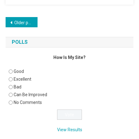
Posts
Older posts
navigation
POLLS
How Is My Site?
Good
Excellent
Bad
Can Be Improved
No Comments
View Results