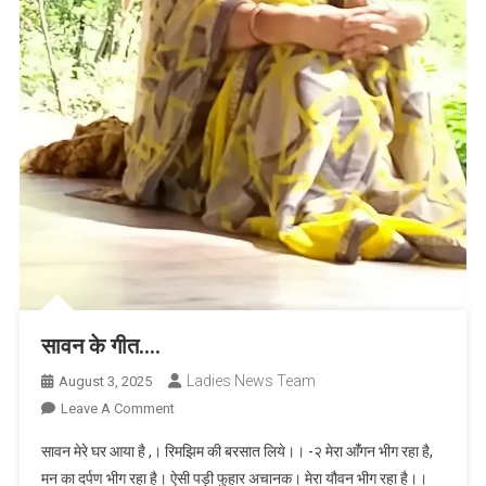
सावन के गीत….
Ladies News Team
August 3, 2025
On
Leave A Comment
सावन
सावन मेरे घर आया है ,। रिमझिम की बरसात लिये।। -२ मेरा आंँगन भीग रहा है,
के
मन का दर्पण भीग रहा है। ऐसी पड़ी फुहार अचानक। मेरा यौवन भीग रहा है।।
गीत….