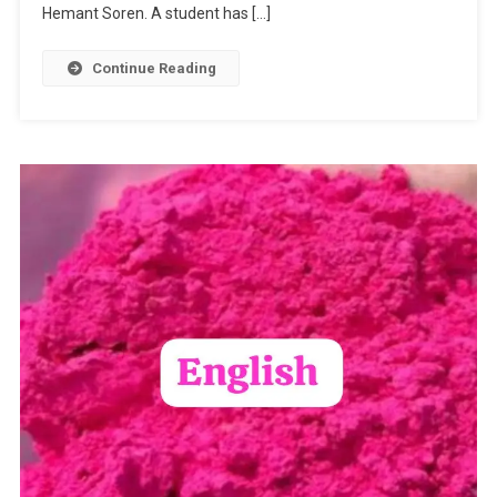
Itself
Hemant Soren. A student has […]
On
6
Continue Reading
August