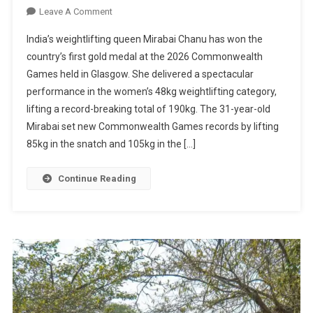
On
Leave A Comment
Mirabai
India’s weightlifting queen Mirabai Chanu has won the
Chanu
country’s first gold medal at the 2026 Commonwealth
Shines
Games held in Glasgow. She delivered a spectacular
At
performance in the women’s 48kg weightlifting category,
The
Commonwealth
lifting a record-breaking total of 190kg. The 31-year-old
Games
Mirabai set new Commonwealth Games records by lifting
85kg in the snatch and 105kg in the […]
Continue Reading