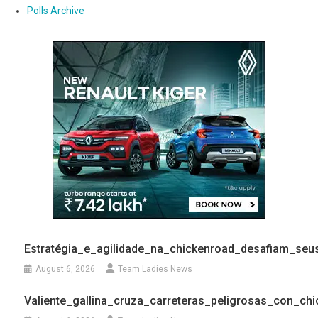
Polls Archive
Estratégia_e_agilidade_na_chickenroad_desafiam_se
August 6, 2026
Team Ladies News
Valiente_gallina_cruza_carreteras_peligrosas_con_ch